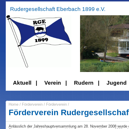
Rudergesellschaft Eberbach 1899 e.V.
Aktuell |
Verein |
Rudern |
Jugend
Home
/
Förderverein
/
Förderverein /
Förderverein Rudergesellschaf
Anlässlich der Jahreshauptversammlung am 28. November 2008 wurde de